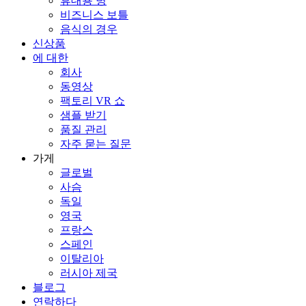
휴대용 병
비즈니스 보틀
음식의 경우
신상품
에 대한
회사
동영상
팩토리 VR 쇼
샘플 받기
품질 관리
자주 묻는 질문
가게
글로벌
사슴
독일
영국
프랑스
스페인
이탈리아
러시아 제국
블로그
연락하다